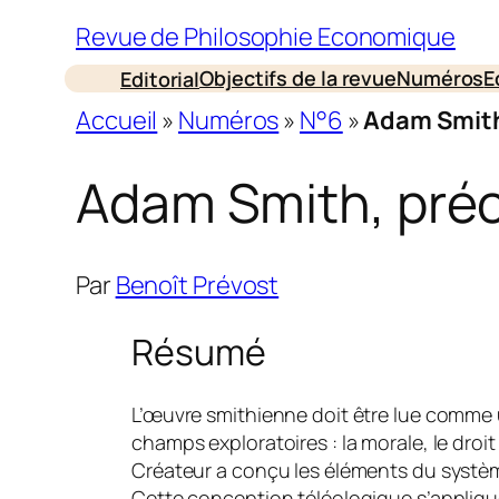
Revue de Philosophie Economique
Objectifs de la revue
Numéros
E
Editorial
Accueil
»
Numéros
»
N°6
»
Adam Smith,
Adam Smith, précu
Par
Benoît Prévost
Résumé
L’œuvre smithienne doit être lue comme u
champs exploratoires : la morale, le droi
Créateur a conçu les éléments du système
Cette conception téléologique s’applique