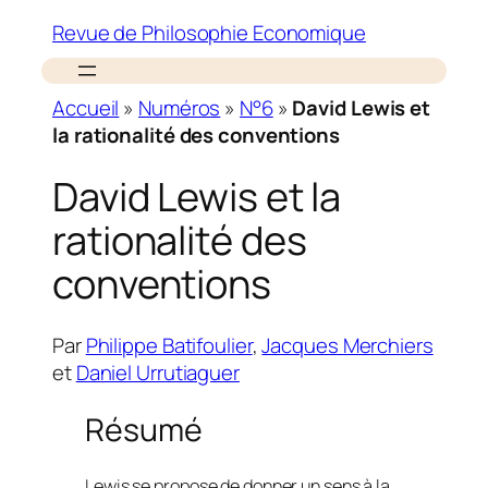
Revue de Philosophie Economique
Accueil
»
Numéros
»
N°6
»
David Lewis et
la rationalité des conventions
David Lewis et la
rationalité des
conventions
Par
Philippe Batifoulier
,
Jacques Merchiers
et
Daniel Urrutiaguer
Résumé
Lewis se propose de donner un sens à la