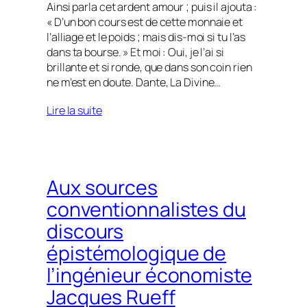
Ainsi parla cet ardent amour ; puis il ajouta :
« D’un bon cours est de cette monnaie et
l’alliage et le poids ; mais dis-moi si tu l’as
dans ta bourse. » Et moi : Oui, je l’ai si
brillante et si ronde, que dans son coin rien
ne m’est en doute. Dante, La Divine…
Lire la suite
Aux sources
conventionnalistes du
discours
épistémologique de
l’ingénieur économiste
Jacques Rueff