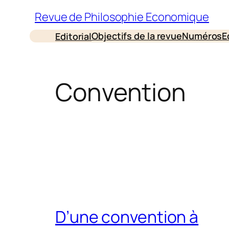
Aller
Revue de Philosophie Economique
au
Objectifs de la revue
Numéros
E
Editorial
contenu
Convention
D’une convention à