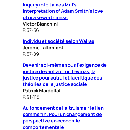
Inquiry into James Mill’s
interpretation of Adam Smith’s love
of praiseworthiness
Victor Bianchini
P. 37-56
Individu et société selon Walras
Jérôme Lallement
P. 57-89
Devenir soi-même sous l’exigence de
justice devant autrui. Levinas, la
justice pour autrui et la critique des
théories de la justice sociale
Patrick Mardellat
P. 91-115
Au fondement de l’altruisme : le lien
comme fin. Pour un changement de
perspective en économie
comportementale