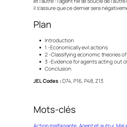
et l’autre : l’agent ne se soucie de l’au
il s’assure que ce dernier sera négative
Plan
Introduction
1 -Economically evil actions
2 -Classifying economic theories of
3 -Evidence for agents acting out o
Conclusion
JEL Codes :
D74, P16, P48, Z13.
Mots-clés
Action malfaisante
, 
Agent et autrui
, 
Mal