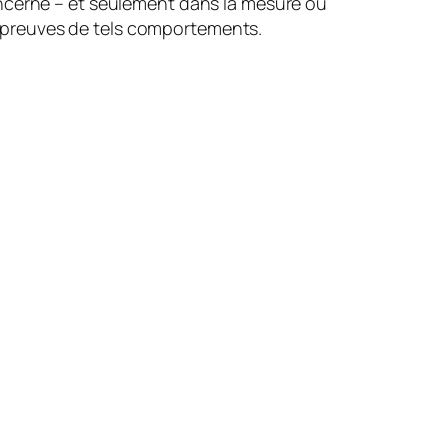
 concerné – et seulement dans la mesure où
es preuves de tels comportements.