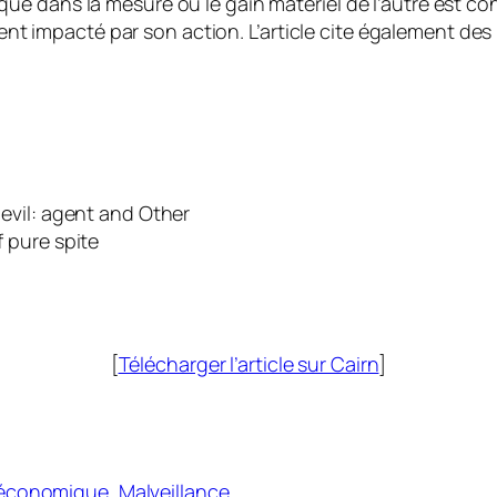
tre que dans la mesure où le gain matériel de l’autre est
ment impacté par son action. L’article cite également d
 evil: agent and Other
f pure spite
[
Télécharger l’article sur Cairn
]
 économique
, 
Malveillance