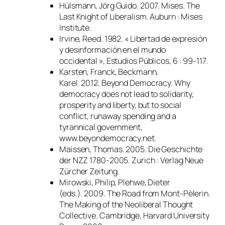
Hülsmann, Jörg Guido. 2007.
Mises. The
Last Knight of Liberalism
. Auburn : Mises
Institute.
Irvine, Reed. 1982. « Libertad de expresión
y desinformación en el mundo
occidental »,
Estudios Públicos
, 6 : 99-117.
Karsten, Franck, Beckmann,
Karel. 2012.
Beyond Democracy. Why
democracy does not lead to solidarity,
prosperity and liberty, but to social
conflict, runaway spending and a
tyrannical government
,
www.beyondemocracy.net.
Maissen, Thomas. 2005.
Die Geschichte
der NZZ 1780-2005
. Zurich : Verlag Neue
Zürcher Zeitung.
Mirowski, Philip, Plehwe, Dieter
(eds.). 2009.
The Road from Mont-Pèlerin.
The Making of the Neoliberal Thought
Collective
. Cambridge, Harvard University