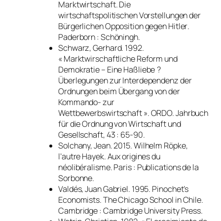
Marktwirtschaft. Die
wirtschaftspolitischen Vorstellungen der
Bürgerlichen Opposition gegen Hitler
.
Paderborn : Schöningh.
Schwarz, Gerhard. 1992.
« Marktwirschaftliche Reform und
Demokratie – Eine Haßliebe ?
Überlegungen zur Interdependenz der
Ordnungen beim Übergang von der
Kommando- zur
Wettbewerbswirtschaft ».
ORDO. Jahrbuch
für die Ordnung von Wirtschaft und
Gesellschaft
, 43 : 65-90.
Solchany, Jean. 2015.
Wilhelm Röpke,
l’autre Hayek. Aux origines du
néolibéralisme
. Paris : Publications de la
Sorbonne.
Valdés, Juan Gabriel. 1995.
Pinochet’s
Economists. The Chicago School in Chile
.
Cambridge : Cambridge University Press.