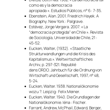
como es y la democracia
apropiada ».
Estudios Públicos
, n° 6 : 7-35.
Ebenstein, Alan. 2001.
Friedrich Hayek. A
Biography
. New York : Palgrave.
Estévez, Jorge Vergara. 2007. « La
“democracia protegida” en Chile ».
Revista
de Sociología
, Universidad de Chile, 21 :
45-52.
Eucken, Walter, (1932). « Staatliche
Strukturwandlungen und die Krisis des
Kapitalismus ».
Weltwirtschaftliches
Archiv
, p. 297-321. Republié
dans
ORDO. Jahrbuch für die Ordnung von
Wirtschaft und Gesellschaft
, 1997, n° 48,
5-24.
Eucken, Walter. 1938.
Nationalökonomie
wozu ?
. Leipzig : Felix Meiner.
Eucken, Walter. 1940.
Die Grundlagen der
Nationalökonomie
. Iéna : Fischer.
Farrant, Andrew, McPhail, Edward, Berger,