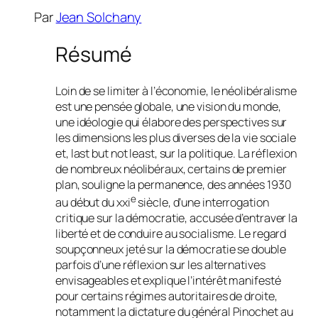
Par
Jean Solchany
Résumé
Loin de se limiter à l’économie, le néolibéralisme
est une pensée globale, une vision du monde,
une idéologie qui élabore des perspectives sur
les dimensions les plus diverses de la vie sociale
et, last but not least, sur la politique. La réflexion
de nombreux néolibéraux, certains de premier
plan, souligne la permanence, des années 1930
e
au début du xxi
siècle, d’une interrogation
critique sur la démocratie, accusée d’entraver la
liberté et de conduire au socialisme. Le regard
soupçonneux jeté sur la démocratie se double
parfois d’une réflexion sur les alternatives
envisageables et explique l’intérêt manifesté
pour certains régimes autoritaires de droite,
notamment la dictature du général Pinochet au