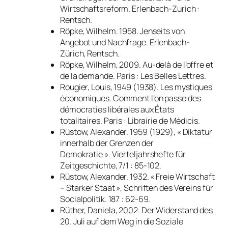
Wirtschaftsreform
. Erlenbach-Zurich :
Rentsch.
Röpke, Wilhelm. 1958.
Jenseits von
Angebot und Nachfrage
. Erlenbach-
Zürich, Rentsch.
Röpke, Wilhelm, 2009.
Au-delà de l’offre et
de la demande
. Paris : Les Belles Lettres.
Rougier, Louis, 1949 (1938).
Les mystiques
économiques. Comment l’on passe des
démocraties libérales aux États
totalitaires
. Paris : Librairie de Médicis.
Rüstow, Alexander. 1959 (1929), « Diktatur
innerhalb der Grenzen der
Demokratie ».
Vierteljahrshefte für
Zeitgeschichte
, 7/1 : 85-102.
Rüstow, Alexander. 1932. « Freie Wirtschaft
– Starker Staat », Schriften des Vereins für
Socialpolitik. 187 : 62-69.
Rüther, Daniela, 2002.
Der Widerstand des
20. Juli auf dem Weg in die Soziale