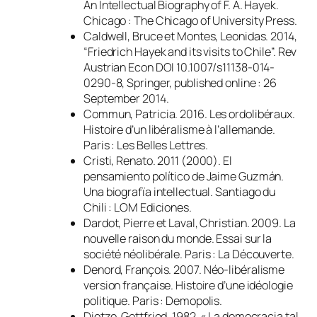
An Intellectual Biography of F. A. Hayek
.
Chicago : The Chicago of University Press.
Caldwell, Bruce et Montes, Leonidas. 2014,
“Friedrich Hayek and its visits to Chile”. Rev
Austrian Econ DOI 10.1007/s11138-014-
0290-8, Springer, published online : 26
September 2014.
Commun, Patricia. 2016.
Les ordolibéraux.
Histoire d’un libéralisme à l’allemande
.
Paris : Les Belles Lettres.
Cristi, Renato. 2011 (2000).
El
pensamiento político de Jaime Guzmán.
Una biografïa intellectual
. Santiago du
Chili : LOM Ediciones.
Dardot, Pierre et Laval, Christian. 2009.
La
nouvelle raison du monde. Essai sur la
société néolibérale
. Paris : La Découverte.
Denord, François. 2007.
Néo-libéralisme
version française. Histoire d’une idéologie
politique
. Paris : Demopolis.
Dietze, Gottfried. 1982. « La democracia tal