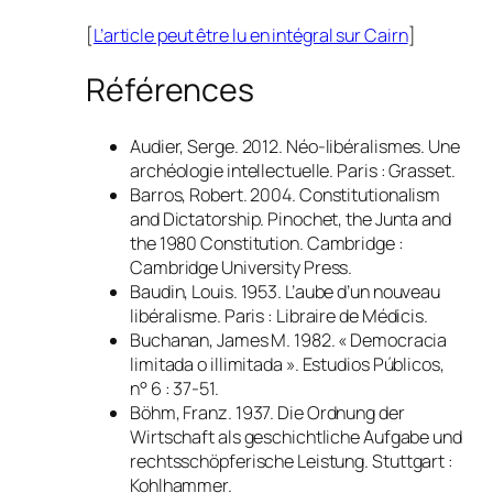
[
L’article peut être lu en intégral sur Cairn
]
Références
Audier, Serge. 2012.
Néo-libéralismes. Une
archéologie intellectuelle
. Paris : Grasset.
Barros, Robert. 2004.
Constitutionalism
and Dictatorship. Pinochet, the Junta and
the 1980 Constitution
. Cambridge :
Cambridge University Press.
Baudin, Louis. 1953.
L’aube d’un nouveau
libéralisme
. Paris : Libraire de Médicis.
Buchanan, James M. 1982. « Democracia
limitada o illimitada ».
Estudios Públicos
,
n° 6 : 37-51.
Böhm, Franz. 1937.
Die Ordnung der
Wirtschaft als geschichtliche Aufgabe und
rechtsschöpferische Leistung
. Stuttgart :
Kohlhammer.