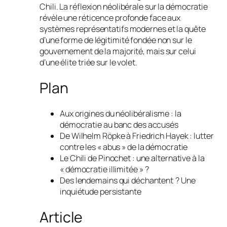
Chili. La réflexion néolibérale sur la démocratie
révèle une réticence profonde face aux
systèmes représentatifs modernes et la quête
d’une forme de légitimité fondée non sur le
gouvernement de la majorité, mais sur celui
d’une élite triée sur le volet.
Plan
Aux origines du néolibéralisme : la
démocratie au banc des accusés
De Wilhelm Röpke à Friedrich Hayek : lutter
contre les « abus » de la démocratie
Le Chili de Pinochet : une alternative à la
« démocratie illimitée » ?
Des lendemains qui déchantent ? Une
inquiétude persistante
Article