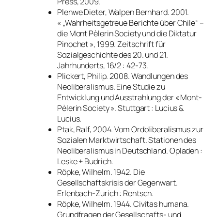
Press, 2009.
Plehwe Dieter, Walpen Bernhard. 2001.
« „Wahrheitsgetreue Berichte über Chile“ –
die Mont Pèlerin Society und die Diktatur
Pinochet »,
1999. Zeitschrift für
Sozialgeschichte des 20. und 21.
Jahrhunderts
, 16/2 : 42-73.
Plickert, Philip. 2008.
Wandlungen des
Neoliberalismus. Eine Studie zu
Entwicklung und Ausstrahlung der « Mont-
Pèlerin Society »
. Stuttgart : Lucius &
Lucius.
Ptak, Ralf, 2004.
Vom Ordoliberalismus zur
Sozialen Marktwirtschaft. Stationen des
Neoliberalismus in Deutschland
. Opladen :
Leske + Budrich.
Röpke, Wilhelm. 1942.
Die
Gesellschaftskrisis der Gegenwart
.
Erlenbach-Zurich : Rentsch.
Röpke, Wilhelm. 1944.
Civitas humana.
Grundfragen der Gesellschafts- und