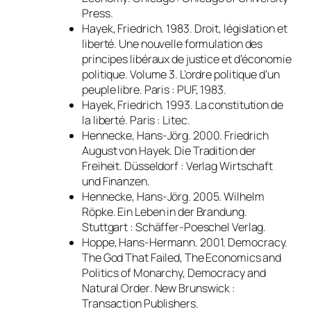
Press.
Hayek, Friedrich. 1983.
Droit, législation et
liberté. Une nouvelle formulation des
principes libéraux de justice et d’économie
politique. Volume 3. L’ordre politique d’un
peuple libre
. Paris : PUF, 1983.
Hayek, Friedrich. 1993.
La constitution de
la liberté
. Paris : Litec.
Hennecke, Hans-Jörg. 2000.
Friedrich
August von Hayek. Die Tradition der
Freiheit
. Düsseldorf : Verlag Wirtschaft
und Finanzen.
Hennecke, Hans-Jörg. 2005.
Wilhelm
Röpke. Ein Leben in der Brandung
.
Stuttgart : Schäffer-Poeschel Verlag.
Hoppe, Hans-Hermann. 2001.
Democracy.
The God That Failed, The Economics and
Politics of Monarchy, Democracy and
Natural Order
. New Brunswick :
Transaction Publishers.