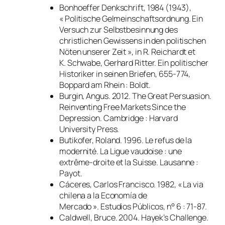
Bonhoeffer Denkschrift
, 1984 (1943),
« Politische Gelmeinschaftsordnung. Ein
Versuch zur Selbstbesinnung des
christlichen Gewissens in den politischen
Nöten unserer Zeit »,
in
R. Reichardt et
K. Schwabe,
Gerhard Ritter. Ein politischer
Historiker in seinen Briefen
, 655-774,
Boppard am Rhein : Boldt.
Burgin, Angus. 2012.
The Great Persuasion.
Reinventing Free Markets Since the
Depression
. Cambridge : Harvard
University Press.
Butikofer, Roland. 1996.
Le refus de la
modernité. La Ligue vaudoise : une
extrême-droite et la Suisse
. Lausanne :
Payot.
Cáceres, Carlos Francisco. 1982, « La via
chilena a la Economía de
Mercado ».
Estudios Públicos
, n° 6 : 71-87.
Caldwell, Bruce. 2004.
Hayek’s Challenge.