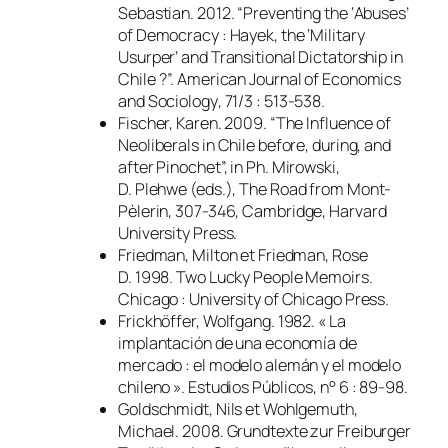
Sebastian. 2012. “Preventing the ‘Abuses’
of Democracy : Hayek, the ‘Military
Usurper’ and Transitional Dictatorship in
Chile ?”.
American Journal of Economics
and Sociology
, 71/3 : 513-538.
Fischer, Karen. 2009. “The Influence of
Neoliberals in Chile before, during, and
after Pinochet”,
in
Ph. Mirowski,
D. Plehwe (eds.),
The Road from Mont-
Pèlerin
, 307-346, Cambridge, Harvard
University Press.
Friedman, Milton et Friedman, Rose
D. 1998.
Two Lucky People Memoirs
.
Chicago : University of Chicago Press.
Frickhöffer, Wolfgang. 1982. « La
implantación de una economía de
mercado : el modelo alemán y el modelo
chileno ».
Estudios Públicos
, n° 6 : 89-98.
Goldschmidt, Nils et Wohlgemuth,
Michael. 2008.
Grundtexte zur Freiburger