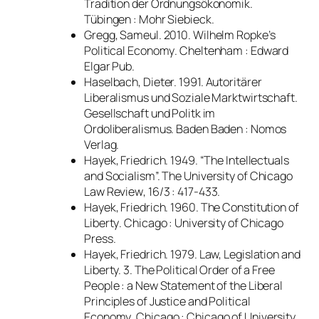
Tradition der Ordnungsökonomik
.
Tübingen : Mohr Siebieck.
Gregg, Sameul. 2010.
Wilhelm Ropke’s
Political Economy
. Cheltenham : Edward
Elgar Pub.
Haselbach, Dieter. 1991.
Autoritärer
Liberalismus und Soziale Marktwirtschaft.
Gesellschaft und Politk im
Ordoliberalismus
. Baden Baden : Nomos
Verlag.
Hayek, Friedrich. 1949. “The Intellectuals
and Socialism”.
The University of Chicago
Law Review
, 16/3 : 417-433.
Hayek, Friedrich. 1960.
The Constitution of
Liberty
. Chicago : University of Chicago
Press.
Hayek, Friedrich. 1979.
Law, Legislation and
Liberty. 3. The Political Order of a Free
People : a New Statement of the Liberal
Principles of Justice and Political
Economy
. Chicago : Chicago of University