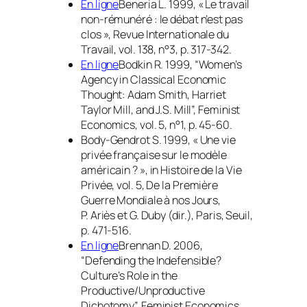
En ligne
Beneria L. 1999, « Le travail
non-rémunéré : le débat n’est pas
clos »,
Revue Internationale du
Travail
, vol. 138, n°3, p. 317-342.
En ligne
Bodkin R. 1999, “Women’s
Agency in Classical Economic
Thought: Adam Smith, Harriet
Taylor Mill, and J.S. Mill”,
Feminist
Economics
, vol. 5, n°1, p. 45-60.
Body-Gendrot S. 1999, « Une vie
privée française sur le modèle
américain ? », in
Histoire de la Vie
Privée
, vol. 5,
De la Première
Guerre Mondiale à nos Jours
,
P. Ariès et G. Duby (dir.), Paris, Seuil,
p. 471-516.
En ligne
Brennan D. 2006,
“Defending the Indefensible?
Culture’s Role in the
Productive/Unproductive
Dichotomy”,
Feminist Economics
,