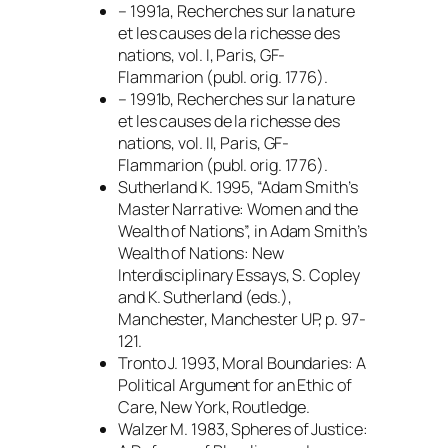
– 1991a,
Recherches sur la nature
et les causes de la richesse des
nations
, vol. I, Paris, GF-
Flammarion (publ. orig. 1776).
– 1991b,
Recherches sur la nature
et les causes de la richesse des
nations
, vol. II, Paris, GF-
Flammarion (publ. orig. 1776).
Sutherland K. 1995, “Adam Smith’s
Master Narrative: Women and the
Wealth of Nations”, in
Adam Smith’s
Wealth of Nations: New
Interdisciplinary Essays
, S. Copley
and K. Sutherland (eds.),
Manchester, Manchester UP, p. 97-
121.
Tronto J. 1993,
Moral Boundaries: A
Political Argument for an Ethic of
Care
, New York, Routledge.
Walzer M. 1983,
Spheres of Justice: