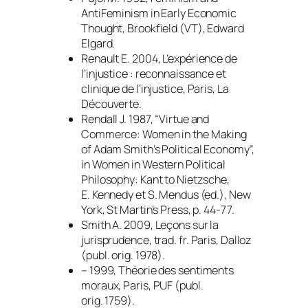
AntiFeminism in Early Economic
Thought
, Brookfield (VT), Edward
Elgard.
Renault E. 2004,
L’expérience de
l’injustice : reconnaissance et
clinique de l’injustice
, Paris, La
Découverte.
Rendall J. 1987, “Virtue and
Commerce: Women in the Making
of Adam Smith’s Political Economy”,
in
Women in Western Political
Philosophy: Kant to Nietzsche
,
E. Kennedy et S. Mendus (ed.), New
York, St Martin’s Press, p. 44-77.
Smith A. 2009,
Leçons sur la
jurisprudence
, trad. fr. Paris, Dalloz
(publ. orig. 1978).
– 1999,
Théorie des sentiments
moraux
, Paris, PUF (publ.
orig. 1759).