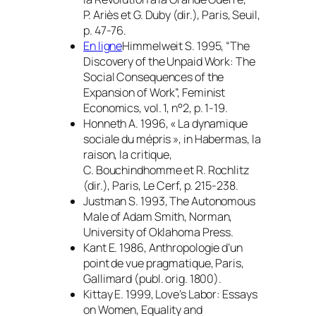
P. Ariès et G. Duby (dir.), Paris, Seuil,
p. 47-76.
En ligne
Himmelweit S. 1995, “The
Discovery of the Unpaid Work: The
Social Consequences of the
Expansion of Work”,
Feminist
Economics
, vol. 1, n°2, p. 1-19.
Honneth A. 1996, « La dynamique
sociale du mépris », in
Habermas, la
raison, la critique
,
C. Bouchindhomme et R. Rochlitz
(dir.), Paris, Le Cerf, p. 215-238.
Justman S. 1993,
The Autonomous
Male of Adam Smith
, Norman,
University of Oklahoma Press.
Kant E. 1986,
Anthropologie d’un
point de vue pragmatique
, Paris,
Gallimard (publ. orig. 1800).
Kittay E. 1999,
Love’s Labor: Essays
on Women, Equality and