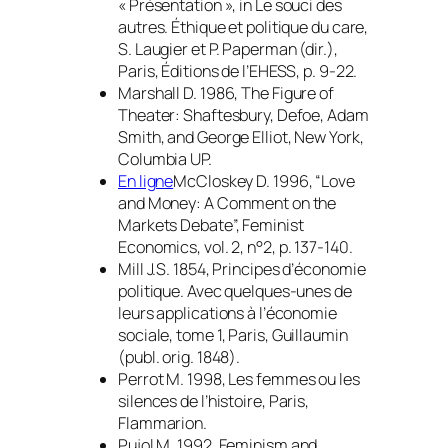
« Présentation », in
Le souci des
autres. Éthique et politique du care
,
S. Laugier et P. Paperman (dir.),
Paris, Éditions de l’EHESS, p. 9-22.
Marshall D. 1986,
The Figure of
Theater: Shaftesbury, Defoe, Adam
Smith, and George Elliot
, New York,
Columbia UP.
En ligne
McCloskey D. 1996, “Love
and Money: A Comment on the
Markets Debate”,
Feminist
Economics
, vol. 2, n°2, p. 137-140.
Mill J.S. 1854,
Principes d’économie
politique. Avec quelques-unes de
leurs applications à l’économie
sociale
, tome 1, Paris, Guillaumin
(publ. orig. 1848).
Perrot M. 1998,
Les femmes ou les
silences de l’histoire
, Paris,
Flammarion.
Pujol M. 1992,
Feminism and