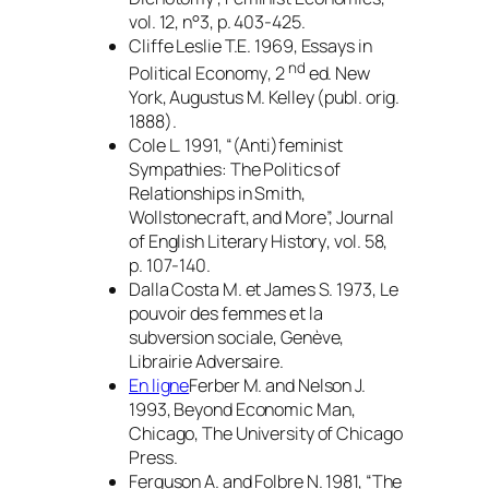
vol. 12, n°3, p. 403-425.
Cliffe Leslie T.E. 1969,
Essays in
nd
Political Economy
, 2
ed. New
York, Augustus M. Kelley (publ. orig.
1888).
Cole L. 1991, “(Anti)feminist
Sympathies: The Politics of
Relationships in Smith,
Wollstonecraft, and More”,
Journal
of English Literary History
, vol. 58,
p. 107-140.
Dalla Costa M. et James S. 1973,
Le
pouvoir des femmes et la
subversion sociale
, Genève,
Librairie Adversaire.
En ligne
Ferber M. and Nelson J.
1993,
Beyond Economic Man
,
Chicago, The University of Chicago
Press.
Ferguson A. and Folbre N. 1981, “The