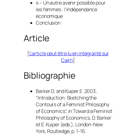
4 – Un autre avenir possible pour
les femmes : l’indépendance
économique
Conclusion
Article
[
L’article peut être lu en intégralité sur
Cairn
]
Bibliographie
Barker D. and Kuiper E. 2003,
“Introduction: Sketching the
Contours of a Feminist Philosophy
of Economics”, in
Toward a Feminist
Philosophy of Economics
, D. Barker
et E. Kuiper (eds.), London-New
York, Routledge, p. 1-16.