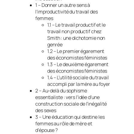
1 – Donner un autre sens à
l’improductivité du travail des
femmes
1.1 – Le travail productif et le
travail non productif chez
Smith : une dichotomie non
genrée
1.2 – Le premier égarement
des économistes féministes
1.3 – Le deuxième égarement
des économistes féministes
1.4 – L’utilité sociale du travail
accompli par la mère au foyer
2 – Au-delà du sophisme
essentialiste : vers l’idée d’une
construction sociale de l’inégalité
des sexes
3 – Une éducation qui destine les
femmes au rôle de mère et
d’épouse ?