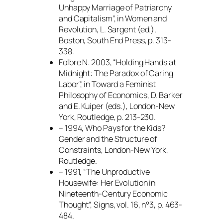
Unhappy Marriage of Patriarchy
and Capitalism”, in
Women and
Revolution
, L. Sargent (ed.),
Boston, South End Press, p. 313-
338.
Folbre N. 2003, “Holding Hands at
Midnight: The Paradox of Caring
Labor”, in
Toward a Feminist
Philosophy of Economics
, D. Barker
and E. Kuiper (eds.), London-New
York, Routledge, p. 213-230.
– 1994,
Who Pays for the Kids?
Gender and the Structure of
Constraints
, London-New York,
Routledge.
– 1991, “The Unproductive
Housewife: Her Evolution in
Nineteenth-Century Economic
Thought”,
Signs
, vol. 16, n°3, p. 463-
484.