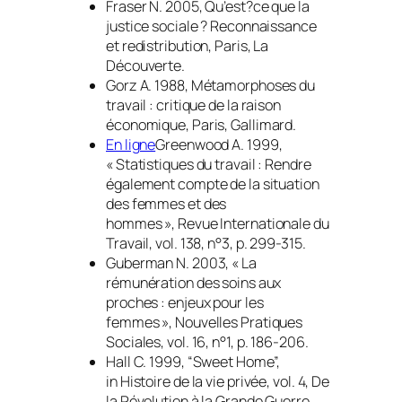
Fraser N. 2005,
Qu’est?ce que la
justice sociale ? Reconnaissance
et redistribution
, Paris, La
Découverte.
Gorz A. 1988,
Métamorphoses du
travail : critique de la raison
économique
, Paris, Gallimard.
En ligne
Greenwood A. 1999,
« Statistiques du travail : Rendre
également compte de la situation
des femmes et des
hommes »,
Revue Internationale du
Travail
, vol. 138, n°3, p. 299-315.
Guberman N. 2003, « La
rémunération des soins aux
proches : enjeux pour les
femmes »,
Nouvelles Pratiques
Sociales
, vol. 16, n°1, p. 186-206.
Hall C. 1999, “Sweet Home”,
in
Histoire de la vie privée
, vol. 4,
De
la Révolution à la Grande Guerre
,