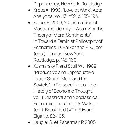
Dependency
, New York, Routledge.
Krebs A. 1999, “Love at Work”,
Acta
Analytica
, vol. 13, n°2, p. 185-194.
Kuiper E. 2003, “Construction of
Masculine Identity in Adam Smith’s
Theory of Moral Sentiments”,
in
Toward a Feminist Philosophy of
Economics
, D. Barker and E. Kuiper
(eds.), London-New York,
Routledge, p. 145-160.
Kushnirsky F. and Stull W.J. 1989,
“Productive and Unproductive
Labor: Smith, Marx and the
Soviets”, in
Perspectives on the
History of Economic Thought
,
vol. 1,
Classical and Neoclassical
Economic Thought
, D.A. Walker
(ed.), Brookfield (VT), Edward
Elgar, p. 82-103.
Laugier S. et Paperman P. 2005,