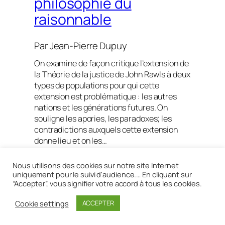
philosophie du
raisonnable
Par
Jean-Pierre Dupuy
On examine de façon critique l’extension de
la Théorie de la justice de John Rawls à deux
types de populations pour qui cette
extension est problématique : les autres
nations et les générations futures. On
souligne les apories, les paradoxes; les
contradictions auxquels cette extension
donne lieu et on les…
Lire la suite
Nous utilisons des cookies sur notre site Internet
uniquement pour le suivi d'audience.… En cliquant sur
“Accepter”, vous signifier votre accord à tous les cookies.
Cookie settings
ACCEPTER
Réalisé avec
WordPress