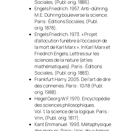
Sociales, (Publ. orig. 1886).
Engels Friedrich. 1957.
Anti-dühring.
M.E. Dühring bouleverse la science
.
Paris : Éditions Sociales, (Publ.
orig. 1878).
Engels Friedrich. 1973. « Projet
d’allocution funèbre à l’occasion de
la mort de Karl Marx ».
In
Karl Marx et
Friedrich Engels,
Lettres sur les
sciences de la nature (et les
mathématiques).
Paris : Éditions
Sociales, (Publ. orig. 1883).
Frankfurt Harry. 2005.
De l’art de dire
des conneries
. Paris : 10/18 (Publ.
orig. 1988).
Hegel Georg W.F. 1970.
Encyclopédie
des sciences philosophiques
.
Vol. 1,
la science de la logique
. Paris :
Vrin, (Publ. orig. 1817).
Kant Emmanuel. 1993.
Métaphysique
des mœurs
. Paris : Vrin, deux tomes,