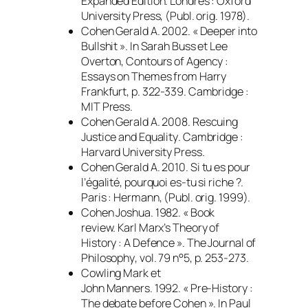
Expanded Edition. Londres : Oxford
University Press, (Publ. orig. 1978).
Cohen Gerald A. 2002. « Deeper into
Bullshit ».
In
Sarah Buss et Lee
Overton,
Contours of Agency :
Essays on Themes from Harry
Frankfurt,
p. 322-339. Cambridge :
MIT Press.
Cohen Gerald A. 2008.
Rescuing
Justice and Equality
. Cambridge :
Harvard University Press.
Cohen Gerald A. 2010.
Si tu es pour
l’égalité, pourquoi es-tu si riche
?.
Paris : Hermann, (Publ. orig. 1999).
Cohen Joshua. 1982. « Book
review.
Karl Marx’s Theory of
History
: A Defence ».
The Journal of
Philosophy
, vol. 79 n°5, p. 253-273.
Cowling Mark et
John Manners. 1992. « Pre-History :
The debate before Cohen ».
In
Paul