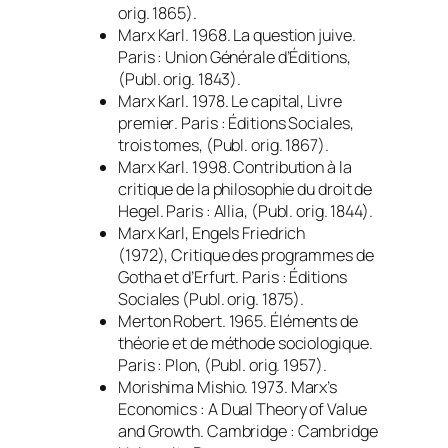
orig. 1865).
Marx Karl. 1968.
La question juive
.
Paris : Union Générale d’Éditions,
(Publ. orig. 1843).
Marx Karl. 1978.
Le capital, Livre
premier
. Paris : Éditions Sociales,
trois tomes, (Publ. orig. 1867).
Marx Karl. 1998.
Contribution à la
critique de la philosophie du droit de
Hegel
. Paris : Allia, (Publ. orig. 1844).
Marx Karl, Engels Friedrich
(1972),
Critique des programmes de
Gotha et d’Erfurt
. Paris : Éditions
Sociales (Publ. orig. 1875).
Merton Robert. 1965.
Éléments de
théorie et de méthode sociologique
.
Paris : Plon, (Publ. orig. 1957).
Morishima Mishio. 1973.
Marx’s
Economics : A Dual Theory of Value
and Growth
. Cambridge : Cambridge