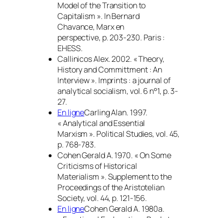
Model of the Transition to
Capitalism ».
In
Bernard
Chavance,
Marx en
perspective,
p. 203-230. Paris :
EHESS.
Callinicos Alex. 2002. « Theory,
History and Committment : An
Interview ».
Imprints : a journal of
analytical socialism
, vol. 6 n°1, p. 3-
27.
En ligne
Carling Alan. 1997.
« Analytical and Essential
Marxism ».
Political Studies
, vol. 45,
p. 768-783.
Cohen Gerald A. 1970. « On Some
Criticisms of Historical
Materialism ».
Supplement to the
Proceedings of the Aristotelian
Society,
vol. 44, p. 121-156.
En ligne
Cohen Gerald A. 1980a.