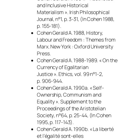
and Inclusive Historical
Materialism ».
Irish Philosophical
Journal
, n°1, p. 3-31, (
In
Cohen 1988,
p. 155-181).
Cohen Gerald A. 1988,
History,
Labour and Freedom : Themes from
Marx
. New York : Oxford University
Press.
Cohen Gerald A. 1988-1989. « On the
Currency of Egalitarian
Justice ».
Ethics
, vol. 99 n°1-2,
p. 906-944.
Cohen Gerald A. 1990a. « Self-
Ownership, Communism and
Equality ».
Supplement to the
Proceedings of the Aristotelian
Society
, n°64, p. 25-44, (
In
Cohen
1995, p. 117-143).
Cohen Gerald A. 1990b. « La liberté
et l’égalité sont-elles