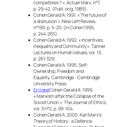
compatibles ? ».
Actuel Marx
, n°7,
p. 29-42, (Publ. orig. 1989).
Cohen Gerald A. 1991. « The future of
a disillusion ».
New Left Review
,
n°190, p. 5-20, (
In
Cohen 1995,
p. 244-265).
Cohen Gerald A. 1992. « Incentives,
Inequality and Community ».
Tanner
Lectures on Human Values
, vol. 13,
p. 261-329.
Cohen Gerald A. 1995.
Self-
Ownership, Freedom and
Equality.
Cambridge : Cambridge
University Press.
En ligne
Cohen Gerald A. 1999.
« Marxism after the Collapse of the
Soviet Union ».
The Journal of Ethics
,
vol. 3 n°2, p. 99-104.
Cohen Gerald A. 2000.
Karl Marx’s
Theory of History : a Defence
.