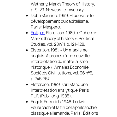
Wetherly,
Marx’s Theory of History
,
p. 9-29. Newcastle : Avebury.
Dobb Maurice. 1969.
Études sur le
développement du capitalisme
.
Paris : Maspero.
En ligne
Elster Jon. 1980. « Cohen on
Marx’s theory of history ».
Political
Studies
, vol. 28 n°1, p. 121-128.
Elster Jon. 1981. « Un marxisme
anglais. A propos d’une nouvelle
interprétation du matérialisme
historique ».
Annales Economie
Sociétés Civilisations
, vol. 36 n°5,
p. 745-757.
Elster Jon. 1989.
Karl Marx, une
interprétation analytique
. Paris :
PUF, (Publ. orig. 1985).
Engels Friedrich. 1946.
Ludwig
Feuerbach et la fin de la philosophie
classique allemande
. Paris : Éditions