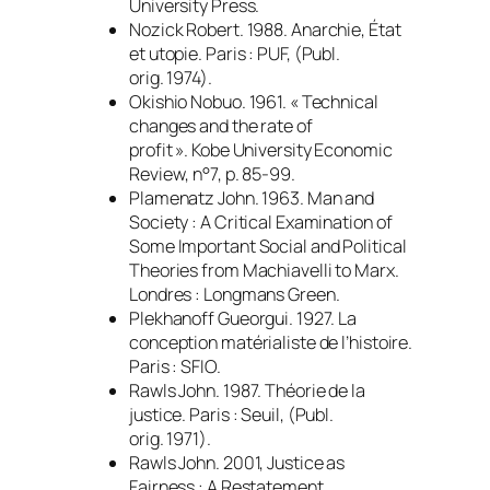
University Press.
Nozick Robert. 1988.
Anarchie, État
et utopie
. Paris : PUF, (Publ.
orig. 1974).
Okishio Nobuo. 1961. « Technical
changes and the rate of
profit ».
Kobe University Economic
Review
, n°7, p. 85-99.
Plamenatz John. 1963.
Man and
Society : A Critical Examination of
Some Important Social and Political
Theories from Machiavelli to Marx
.
Londres : Longmans Green.
Plekhanoff Gueorgui. 1927.
La
conception matérialiste de l’histoire
.
Paris : SFIO.
Rawls John. 1987.
Théorie de la
justice
. Paris : Seuil, (Publ.
orig. 1971).
Rawls John. 2001,
Justice as
Fairness : A Restatement
.