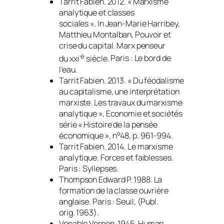
Tarrit Fabien. 2012. « Marxisme
analytique et classes
sociales ».
In
Jean-Marie Harribey,
Matthieu Montalban,
Pouvoir et
crise du capital. Marx penseur
e
du xxi
siècle
. Paris : Le bord de
l’eau.
Tarrit Fabien. 2013. « Du féodalisme
au capitalisme, une interprétation
marxiste. Les travaux du marxisme
analytique »,
Economie et sociétés
série « Histoire de la pensée
économique »
, n°48, p. 961-994.
Tarrit Fabien. 2014.
Le marxisme
analytique. Forces et faiblesses
.
Paris : Syllepses.
Thompson Edward P. 1988.
La
formation de la classe ouvrière
anglaise.
Paris : Seuil, (Publ.
orig. 1963).
Venable Vernon. 1945.
Human