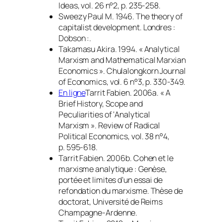
Ideas
, vol. 26 n°2, p. 235-258.
Sweezy Paul M. 1946.
The theory of
capitalist development
. Londres :
Dobson :.
Takamasu Akira. 1994. « Analytical
Marxism and Mathematical Marxian
Economics ».
Chulalongkorn Journal
of Economics
, vol. 6 n°3, p. 330-349.
En ligne
Tarrit Fabien. 2006a. « A
Brief History, Scope and
Peculiarities of ‘Analytical
Marxism ».
Review of Radical
Political Economics
, vol. 38 n°4,
p. 595-618.
Tarrit Fabien. 2006b.
Cohen et le
marxisme analytique : Genèse,
portée et limites d’un essai de
refondation du marxisme
. Thèse de
doctorat, Université de Reims
Champagne-Ardenne.