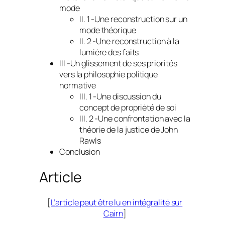
mode
II. 1 -Une reconstruction sur un
mode théorique
II. 2 -Une reconstruction à la
lumière des faits
III -Un glissement de ses priorités
vers la philosophie politique
normative
III. 1 -Une discussion du
concept de propriété de soi
III. 2 -Une confrontation avec la
théorie de la justice de John
Rawls
Conclusion
Article
[
L’article peut être lu en intégralité sur
Cairn
]