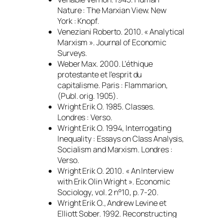
Nature : The Marxian View.
New
York : Knopf.
Veneziani Roberto. 2010. « Analytical
Marxism ».
Journal of Economic
Surveys.
Weber Max. 2000.
L’éthique
protestante et l’esprit du
capitalisme.
Paris : Flammarion,
(Publ. orig. 1905).
Wright Erik O. 1985.
Classes
.
Londres : Verso.
Wright Erik O. 1994,
Interrogating
Inequality : Essays on Class Analysis,
Socialism and Marxism
. Londres :
Verso.
Wright Erik O. 2010. « An Interview
with Erik Olin Wright ».
Economic
Sociology
, vol. 2 n°10, p. 7-20.
Wright Erik O., Andrew Levine et
Elliott Sober. 1992.
Reconstructing