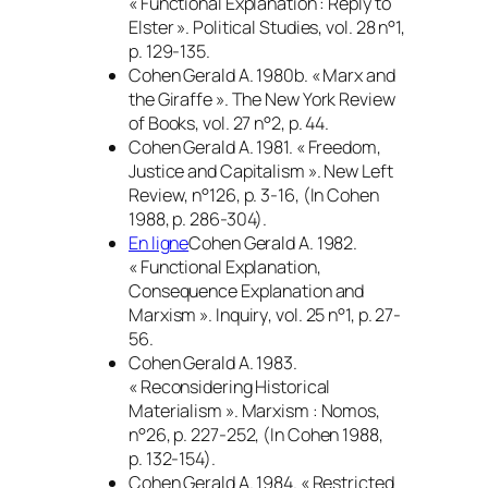
« Functional Explanation : Reply to
Elster ».
Political Studies
, vol. 28 n°1,
p. 129-135.
Cohen Gerald A. 1980b. « Marx and
the Giraffe ».
The New York Review
of Books
, vol. 27 n°2, p. 44.
Cohen Gerald A. 1981. « Freedom,
Justice and Capitalism ».
New Left
Review
, n°126, p. 3-16, (
In
Cohen
1988, p. 286-304).
En ligne
Cohen Gerald A. 1982.
« Functional Explanation,
Consequence Explanation and
Marxism ».
Inquiry
, vol. 25 n°1, p. 27-
56.
Cohen Gerald A. 1983.
« Reconsidering Historical
Materialism ».
Marxism : Nomos
,
n°26, p. 227-252, (
In
Cohen 1988,
p. 132-154).
Cohen Gerald A. 1984. « Restricted