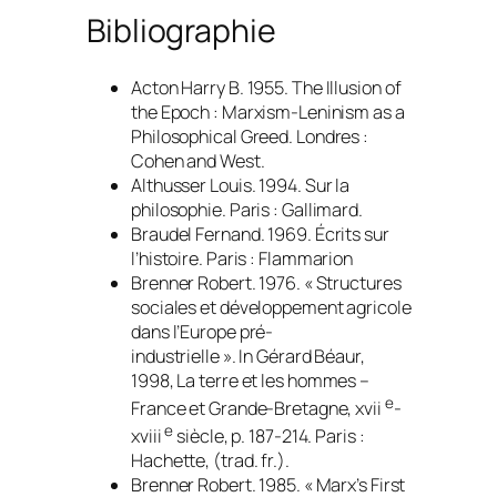
Bibliographie
Acton Harry B. 1955.
The Illusion of
the Epoch : Marxism-Leninism as a
Philosophical Greed
. Londres :
Cohen and West.
Althusser Louis. 1994.
Sur la
philosophie.
Paris : Gallimard.
Braudel Fernand. 1969.
Écrits sur
l’histoire
. Paris : Flammarion
Brenner Robert. 1976. « Structures
sociales et développement agricole
dans l’Europe pré-
industrielle ».
In
Gérard Béaur,
1998,
La terre et les hommes –
e
France et Grande-Bretagne, xvii
-
e
xviii
siècle,
p. 187-214. Paris :
Hachette, (trad. fr.).
Brenner Robert. 1985. « Marx’s First