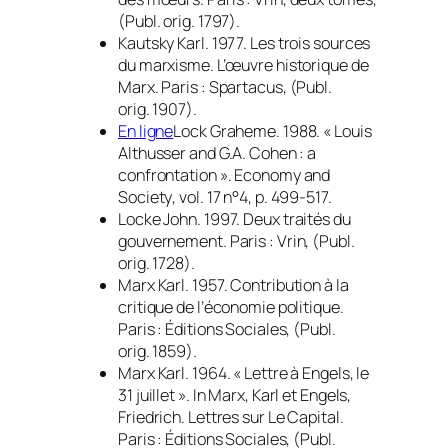
(Publ. orig. 1797).
Kautsky Karl. 1977.
Les trois sources
du marxisme. L’œuvre historique de
Marx
. Paris : Spartacus, (Publ.
orig. 1907).
En ligne
Lock Graheme. 1988. « Louis
Althusser and G.A. Cohen : a
confrontation ».
Economy and
Society
, vol. 17 n°4, p. 499-517.
Locke John. 1997.
Deux traités du
gouvernement
. Paris : Vrin, (Publ.
orig. 1728).
Marx Karl. 1957.
Contribution à la
critique de l’économie politique
.
Paris : Éditions Sociales, (Publ.
orig. 1859).
Marx Karl. 1964. « Lettre à Engels, le
31 juillet ».
In
Marx, Karl et Engels,
Friedrich.
Lettres sur Le Capital
.
Paris : Éditions Sociales, (Publ.