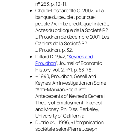
n° 253, p. 10-11.
Chaïbi-Lescarcelle O. 2002, « La
banque du peuple : pour quel
peuple ? », in
Le crédit, quel intérêt
,
Actes du colloque de la Société P.?
J. Proudhon de décembre 2001, Les
Cahiers de la Société P.?
J. Proudhon, p. 32.
Dillard D. 1942, “
Keynes and
Proudhon
”,
Journal of Economic
History
, vol. 2, n°1, p. 63-76.
– 1940,
Proudhon, Gesell and
Keynes. An Investigation on Some
“Anti-Marxian Socialist”
Antecedents of Keynes’s General
Theory of Employment, Interest
and Money
, Ph. Diss. Berkeley,
University of California.
Dutrieux J. 1996, « L’organisation
sociétale selon Pierre Joseph