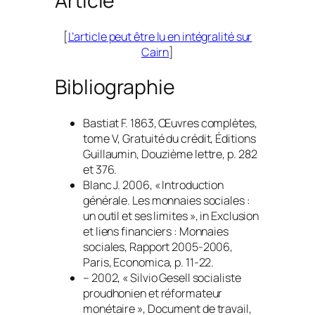
Article
[
L’article peut être lu en intégralité sur
Cairn
]
Bibliographie
Bastiat F. 1863,
Œuvres complètes
,
tome V,
Gratuité du crédit
, Éditions
Guillaumin, Douzième lettre, p. 282
et 376.
Blanc J. 2006, « Introduction
générale. Les monnaies sociales :
un outil et ses limites », in
Exclusion
et liens financiers : Monnaies
sociales, Rapport 2005-2006
,
Paris, Economica, p. 11-22.
– 2002, « Silvio Gesell socialiste
proudhonien et réformateur
monétaire »,
Document de travail
,