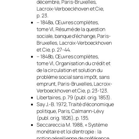
décembre
, Paris-Bruxelles,
Lacroix-Verboeckhoven et Cie,
p. 23.
– 1848a,
Œuvres complètes
,
tome VI,
Résumé de la question
sociale, banque d’échange
, Paris-
Bruxelles, Lacroix-Verboeckhoven
et Cie, p. 27-44.
– 1848b,
Œuvres complètes
,
tome VI,
Organisation du crédit et
de la circulation et solution du
problème social sans impôt, sans
emprunt
, Paris-Bruxelles, Lacroix-
Verboeckhoven et Cie, p. 23-123.
Libertaires
, p. 79 (publ. orig. 1853).
Say J.-B. 1972,
Traité d’économique
politique
, Paris, Calmann-Lévy
(publ. orig. 1826), p. 135.
Seccareccia M. 1988, « Système
monétaire et loi d’entropie : la
notion gésellienne de préférence