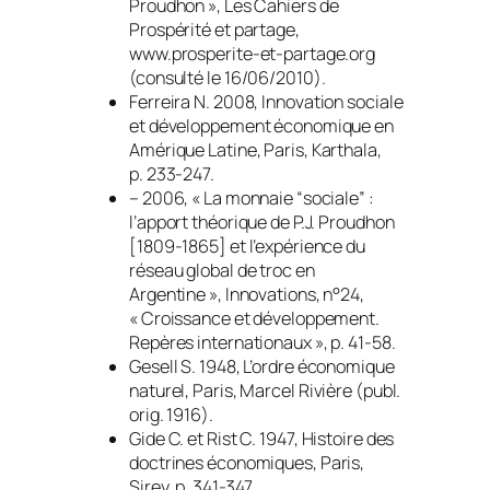
Proudhon »,
Les Cahiers de
Prospérité et partage
,
www.prosperite-et-partage.org
(consulté le 16/06/2010).
Ferreira N. 2008,
Innovation sociale
et développement économique en
Amérique Latine
, Paris, Karthala,
p. 233-247.
– 2006, « La monnaie “sociale” :
l’apport théorique de P.J. Proudhon
[1809-1865] et l’expérience du
réseau global de troc en
Argentine »,
Innovations
, n°24,
« Croissance et développement.
Repères internationaux », p. 41-58.
Gesell S. 1948,
L’ordre économique
naturel
, Paris, Marcel Rivière (publ.
orig. 1916).
Gide C. et Rist C. 1947,
Histoire des
doctrines économiques
, Paris,
Sirey, p. 341-347.