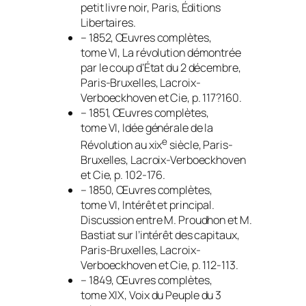
petit livre noir
, Paris, Éditions
Libertaires.
– 1852,
Œuvres complètes
,
tome VI,
La révolution démontrée
par le coup d’État du 2 décembre
,
Paris-Bruxelles, Lacroix-
Verboeckhoven et Cie, p. 117?160.
– 1851,
Œuvres complètes
,
tome VI,
Idée générale de la
e
Révolution au xix
siècle
, Paris-
Bruxelles, Lacroix-Verboeckhoven
et Cie, p. 102-176.
– 1850,
Œuvres complètes
,
tome VI,
Intérêt et principal.
Discussion entre M. Proudhon et M.
Bastiat sur l’intérêt des capitaux
,
Paris-Bruxelles, Lacroix-
Verboeckhoven et Cie, p. 112-113.
– 1849,
Œuvres complètes
,
tome XIX,
Voix du Peuple du 3