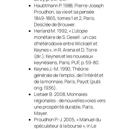
Haubtmann P. 1988,
Pierre-Joseph
Proudhon, sa vie et sa pensée
1849-1865
, tomes 1 et 2, Paris,
Desclée de Brouwer.
Herland M. 1992, « L’utopie
monétaire de S. Gesell : un cas
d’hétérodoxie entre Wicksell et
Keynes »,
in
R. Arena et D. Torre
(dir.),
Keynes et les nouveaux
keynésiens
, Paris, PUF, p. 59-80.
Keynes J.-M. 1990,
Théorie
générale de l’emploi, de l’intérêt et
de la monnaie
, Paris, Payot (publ.
orig. 1936).
Lietaer B. 2008,
Monnaies
régionales : de nouvelles voies vers
une prospérité durable
, Paris,
Mayer.
Proudhon P.-J. 2005, « Manuel du
spéculateur à la bourse », in
Le