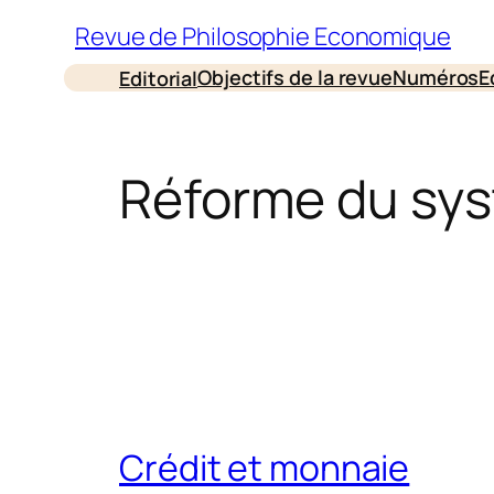
Aller
Revue de Philosophie Economique
au
Objectifs de la revue
Numéros
E
Editorial
contenu
Réforme du sy
Crédit et monnaie