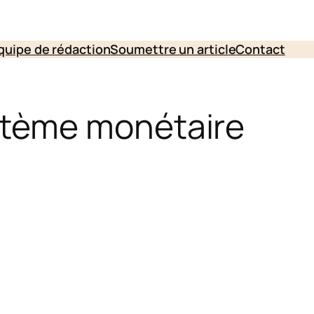
quipe de rédaction
Soumettre un article
Contact
stème monétaire