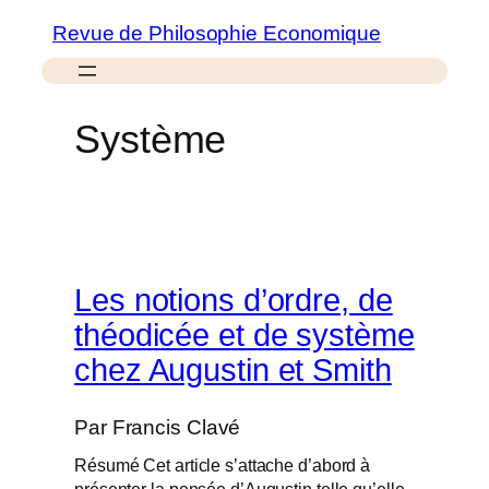
Aller
Revue de Philosophie Economique
au
contenu
Système
Les notions d’ordre, de
théodicée et de système
chez Augustin et Smith
Par
Francis Clavé
Résumé Cet article s’attache d’abord à
présenter la pensée d’Augustin telle qu’elle