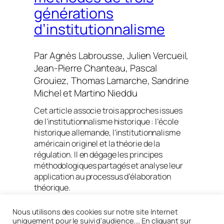
générations
d’institutionnalisme
Par
Agnès Labrousse
,
Julien Vercueil
,
Jean-Pierre Chanteau
,
Pascal
Grouiez
,
Thomas Lamarche
,
Sandrine
Michel
et
Martino Nieddu
Cet article associe trois approches issues
de l’institutionnalisme historique : l’école
historique allemande, l’institutionnalisme
américain originel et la théorie de la
régulation. Il en dégage les principes
méthodologiques partagés et analyse leur
application au processus d’élaboration
théorique.
Lire la suite
Nous utilisons des cookies sur notre site Internet
uniquement pour le suivi d'audience.… En cliquant sur