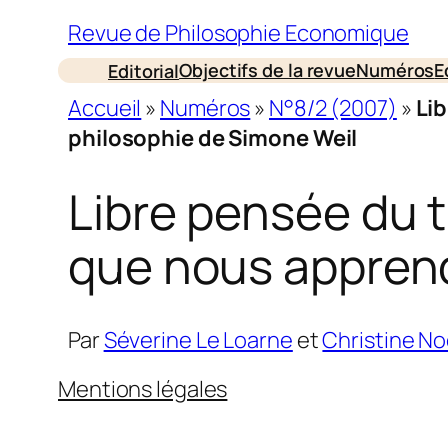
Revue de Philosophie Economique
Objectifs de la revue
Numéros
E
Editorial
Accueil
»
Numéros
»
N°8/2 (2007)
»
Lib
philosophie de Simone Weil
Libre pensée du t
que nous apprend
Par
Séverine Le Loarne
et
Christine No
Mentions légales