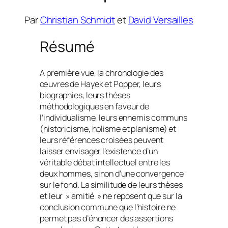
Par
Christian Schmidt
et
David Versailles
Résumé
A première vue, la chronologie des
œuvres de Hayek et Popper, leurs
biographies, leurs thèses
méthodologiques en faveur de
l’individualisme, leurs ennemis communs
(historicisme, holisme et planisme) et
leurs références croisées peuvent
laisser envisager l’existence d’un
véritable débat intellectuel entre les
deux hommes, sinon d’une convergence
sur le fond. La similitude de leurs thèses
et leur » amitié » ne reposent que sur la
conclusion commune que l’histoire ne
permet pas d’énoncer des assertions