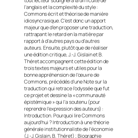
tout lecteur soulignera la difficulté de
l’anglais et la complexité du style :
Commons écrit et théorise de manière
idiosyncrasique. C’est donc un apport
majeur que d’en proposer une traduction,
rattrapant le retard en la matière par
rapport à d’autres pays ou d’autres
auteurs. Ensuite, plutôt que de réaliser
une édition critique, J.-J. Gislain et B.
Théret accompagnent cette édition de
trois textes majeurs et utiles pour la
bonne appréhension de l’œuvre de
Commons, précédés d’une Note sur la
traduction qui retrace l’odyssée que fut
ce projet et dessine la « communauté
épistémique » qui l’a soutenu (pour
reprendre l’expression des auteurs) :
Introduction. Pourquoi lire Commons
aujourd’hui ? Introduction à une théorie
générale institutionnaliste de l’économie
(J.-J. Gislain, B. Théret) ; Biographie