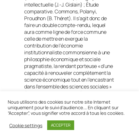
intellectuelle (J.-J. Gislain) ; Étude
comparative. Commons, Polanyi,
Proudhon (B. Théret). Il s’agit donc de
faire un double compte-rendu, lequel
aura comme ligne de force commune
celle de mettre en exergue la
contribution de l’économie
institutionnaliste commonsienne à une
philosophie économique et sociale
pragmatiste, la rendant porteuse « d’une
capacité à renouveler complètement la
science économique tout en l’encastrant
dans l’ensemble des sciences sociales »
(Gislain et Théret 2014, 10)…
Nous utilisons des cookies sur notre site Internet
uniquement pour le suivi d'audience.… En cliquant sur
Lire la recension sur Cairn
“Accepter”, vous signifier votre accord à tous les cookies.
Cookie settings
ACCEPTER
Réalisé avec
WordPress