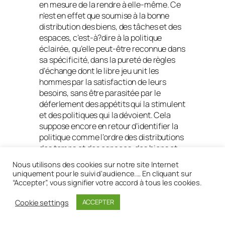
en mesure de la rendre à elle-même. Ce
n’est en effet que soumise à la bonne
distribution des biens, des tâches et des
espaces, c’est-à?dire à la politique
éclairée, qu’elle peut-être reconnue dans
sa spécificité, dans la pureté de règles
d’échange dont le libre jeu unit les
hommes par la satisfaction de leurs
besoins, sans être parasitée par le
déferlement des appétits qui la stimulent
et des politiques qui la dévoient. Cela
suppose encore en retour d’identifier la
politique comme l’ordre des distributions
des temps et des espaces, des biens et
des actes, c’est-à-dire d’identifier la
Nous utilisons des cookies sur notre site Internet
grammaire sensible qui préside à la
uniquement pour le suivi d'audience.… En cliquant sur
répartition des différents aspects de la
“Accepter”, vous signifier votre accord à tous les cookies.
vie humaine en société. C’est à cette
Cookie settings
ACCEPTER
grammaire que l’économie doit s’en
remettre pour trouver son lieu. Étienne