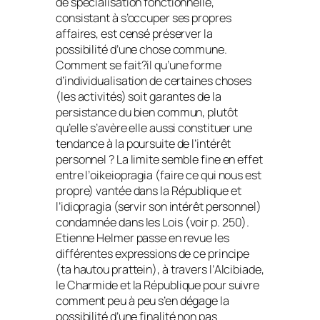
de spécialisation fonctionnelle,
consistant à s’occuper ses propres
affaires, est censé préserver la
possibilité d’une chose commune.
Comment se fait?il qu’une forme
d’individualisation de certaines choses
(les activités) soit garantes de la
persistance du bien commun, plutôt
qu’elle s’avère elle aussi constituer une
tendance à la poursuite de l’intérêt
personnel ? La limite semble fine en effet
entre l’
oikeiopragia
(faire ce qui nous est
propre) vantée dans la
République
et
l’
idiopragia
(servir son intérêt personnel)
condamnée dans les
Lois
(voir p. 250).
Etienne Helmer passe en revue les
différentes expressions de ce principe
(
ta hautou prattein
), à travers l’
Alcibiade
,
le
Charmide
et la
République
pour suivre
comment peu à peu s’en dégage la
possibilité d’une finalité non pas