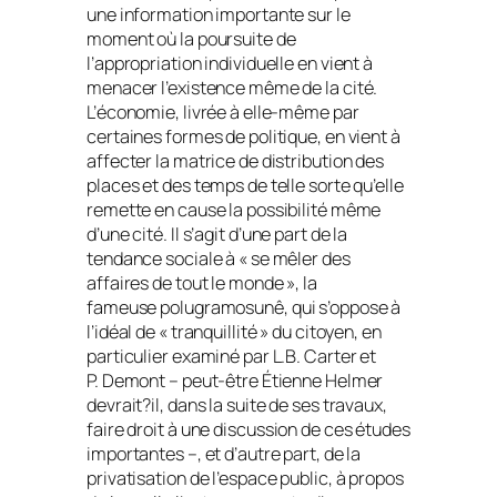
une information importante sur le
moment où la poursuite de
l’appropriation individuelle en vient à
menacer l’existence même de la cité.
L’économie, livrée à elle-même par
certaines formes de politique, en vient à
affecter la matrice de distribution des
places et des temps de telle sorte qu’elle
remette en cause la possibilité même
d’une cité. Il s’agit d’une part de la
tendance sociale à « se mêler des
affaires de tout le monde », la
fameuse
polugramosunê
, qui s’oppose à
l’idéal de « tranquillité » du citoyen, en
particulier examiné par L.B. Carter et
P. Demont – peut-être Étienne Helmer
devrait?il, dans la suite de ses travaux,
faire droit à une discussion de ces études
importantes –, et d’autre part, de la
privatisation de l’espace public, à propos