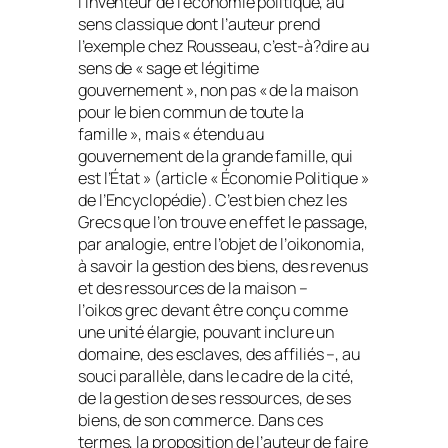
l’inventeur de l’économie politique, au
sens classique dont l’auteur prend
l’exemple chez Rousseau, c’est-à?dire au
sens de « sage et légitime
gouvernement », non pas « de la maison
pour le bien commun de toute la
famille », mais « étendu au
gouvernement de la grande famille, qui
est l’État » (article « Économie Politique »
de l’
Encyclopédie
). C’est bien chez les
Grecs que l’on trouve en effet le passage,
par analogie, entre l’objet de l’
oikonomia
,
à savoir la gestion des biens, des revenus
et des ressources de la maison –
l’
oikos
grec devant être conçu comme
une unité élargie, pouvant inclure un
domaine, des esclaves, des affiliés –, au
souci parallèle, dans le cadre de la cité,
de la gestion de ses ressources, de ses
biens, de son commerce. Dans ces
termes, la proposition de l’auteur de faire