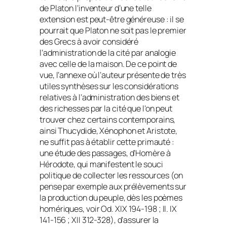
de Platon l’inventeur d’une telle
extension est peut-être généreuse : il se
pourrait que Platon ne soit pas le premier
des Grecs à avoir considéré
l’administration de la cité par analogie
avec celle de la maison. De ce point de
vue, l’annexe où l’auteur présente de très
utiles synthèses sur les considérations
relatives à l’administration des biens et
des richesses par la cité que l’on peut
trouver chez certains contemporains,
ainsi Thucydide, Xénophon et Aristote,
ne suffit pas à établir cette primauté :
une étude des passages, d’Homère à
Hérodote, qui manifestent le souci
politique de collecter les ressources (on
pense par exemple aux prélèvements sur
la production du peuple, dès les poèmes
homériques, voir
Od.
XIX 194-198 ;
Il.
IX
141-156 ; XII 312-328), d’assurer la