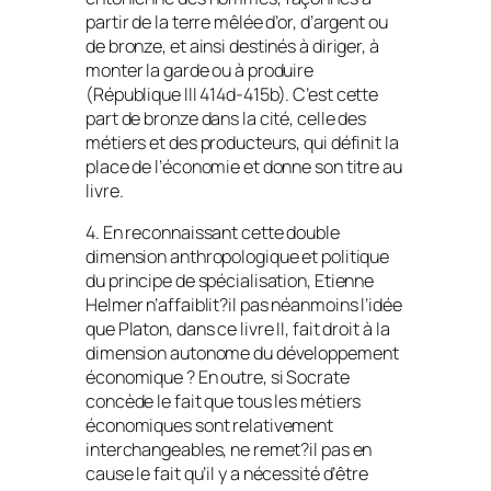
partir de la terre mêlée d’or, d’argent ou
de bronze, et ainsi destinés à diriger, à
monter la garde ou à produire
(
République
III 414d-415b). C’est cette
part de bronze dans la cité, celle des
métiers et des producteurs, qui définit la
place de l’économie et donne son titre au
livre.
4. En reconnaissant cette double
dimension anthropologique et politique
du principe de spécialisation, Etienne
Helmer n’affaiblit?il pas néanmoins l’idée
que Platon, dans ce livre II, fait droit à la
dimension autonome du développement
économique ? En outre, si Socrate
concède le fait que tous les métiers
économiques sont relativement
interchangeables, ne remet?il pas en
cause le fait qu’il y a nécessité d’être