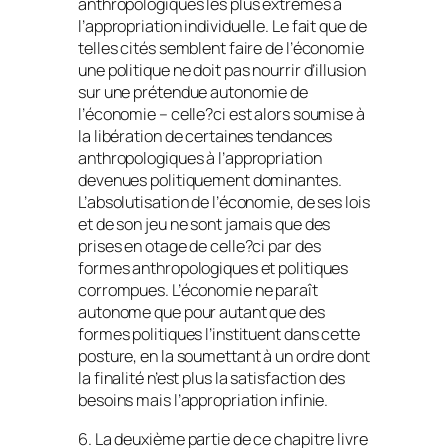
anthropologiques les plus extrêmes à
l’appropriation individuelle. Le fait que de
telles cités semblent faire de l’économie
une politique ne doit pas nourrir d’illusion
sur une prétendue autonomie de
l’économie – celle?ci est alors soumise à
la libération de certaines tendances
anthropologiques à l’appropriation
devenues politiquement dominantes.
L’absolutisation de l’économie, de ses lois
et de son jeu ne sont jamais que des
prises en otage de celle?ci par des
formes anthropologiques et politiques
corrompues. L’économie ne paraît
autonome que pour autant que des
formes politiques l’instituent dans cette
posture, en la soumettant à un ordre dont
la finalité n’est plus la satisfaction des
besoins mais l’appropriation infinie.
6. La deuxième partie de ce chapitre livre