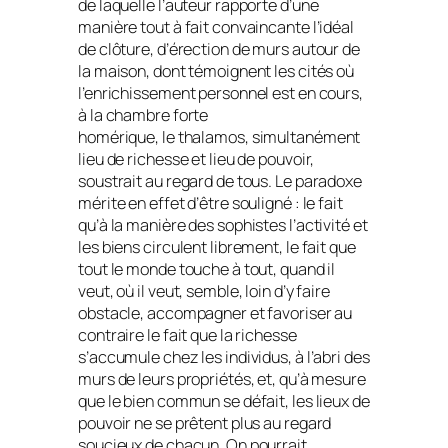
de laquelle l’auteur rapporte d’une
manière tout à fait convaincante l’idéal
de clôture, d’érection de murs autour de
la maison, dont témoignent les cités où
l’enrichissement personnel est en cours,
à la chambre forte
homérique, le
thalamos
, simultanément
lieu de richesse et lieu de pouvoir,
soustrait au regard de tous. Le paradoxe
mérite en effet d’être souligné : le fait
qu’à la manière des sophistes l’activité et
les biens circulent librement, le fait que
tout le monde touche à tout, quand il
veut, où il veut, semble, loin d’y faire
obstacle, accompagner et favoriser au
contraire le fait que la richesse
s’accumule chez les individus, à l’abri des
murs de leurs propriétés, et, qu’à mesure
que le bien commun se défait, les lieux de
pouvoir ne se prêtent plus au regard
soucieux de chacun. On pourrait