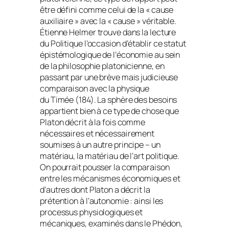
être défini comme celui de la « cause
auxiliaire » avec la « cause » véritable.
Étienne Helmer trouve dans la lecture
du
Politique
l’occasion d’établir ce statut
épistémologique de l’économie au sein
de la philosophie platonicienne, en
passant par une brève mais judicieuse
comparaison avec la physique
du
Timée
(184). La sphère des besoins
appartient bien à ce type de chose que
Platon décrit à la fois comme
nécessaires et nécessairement
soumises à un autre principe – un
matériau, la matériau de l’art politique.
On pourrait pousser la comparaison
entre les mécanismes économiques et
d’autres dont Platon a décrit la
prétention à l’autonomie : ainsi les
processus physiologiques et
mécaniques, examinés dans le
Phédon
,