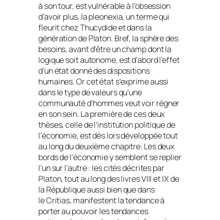
à son tour, est vulnérable à l’obsession
d’avoir plus, la
pleonexia
, un terme qui
fleurit chez Thucydide et dans la
génération de Platon. Bref, la sphère des
besoins, avant d’être un champ dont la
logique soit autonome, est d’abord l’effet
d’un état donné des dispositions
humaines. Or cet état s’exprime aussi
dans le type de valeurs qu’une
communauté d’hommes veut voir régner
en son sein. La première de ces deux
thèses, celle de l’institution politique de
l’économie, est dès lors développée tout
au long du deuxième chapitre. Les deux
bords de l’économie y semblent se replier
l’un sur l’autre : les cités décrites par
Platon, tout au long des livres VIII et IX de
la
République
aussi bien que dans
le
Critias
, manifestent la tendance à
porter au pouvoir les tendances