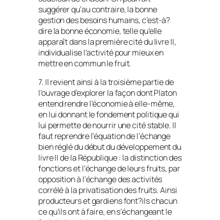
suggérer qu’au contraire, la bonne
gestion des besoins humains, c’est-à?
dire la bonne économie, telle qu’elle
apparaît dans la première cité du livre II,
individualise l’activité pour mieux en
mettre en commun le fruit.
7. Il revient ainsi à la troisième partie de
l’ouvrage d’explorer la façon dont Platon
entend rendre l’économie à elle-même,
en lui donnant le fondement politique qui
lui permette de nourrir une cité stable. Il
faut reprendre l’équation de l’échange
bien réglé du début du développement du
livre II de la
République
: la distinction des
fonctions et l’échange de leurs fruits, par
opposition à l’échange des activités
corrélé à la privatisation des fruits. Ainsi
producteurs et gardiens font?ils chacun
ce qu’ils ont à faire, en s’échangeant le