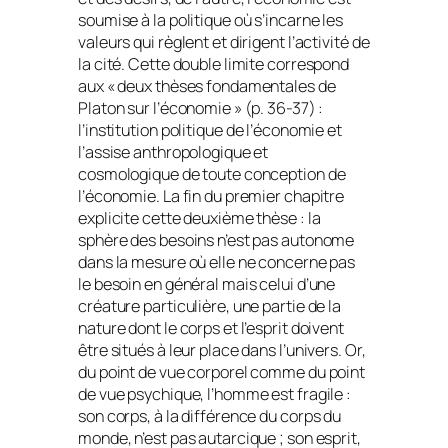
soumise à la politique où s’incarne les
valeurs qui règlent et dirigent l’activité de
la cité. Cette double limite correspond
aux « deux thèses fondamentales de
Platon sur l’économie » (p. 36-37) :
l’institution politique de l’économie et
l’assise anthropologique et
cosmologique de toute conception de
l’économie. La fin du premier chapitre
explicite cette deuxième thèse : la
sphère des besoins n’est pas autonome
dans la mesure où elle ne concerne pas
le besoin en général mais celui d’une
créature particulière, une partie de la
nature dont le corps et l’esprit doivent
être situés à leur place dans l’univers. Or,
du point de vue corporel comme du point
de vue psychique, l’homme est fragile :
son corps, à la différence du corps du
monde, n’est pas autarcique ; son esprit,