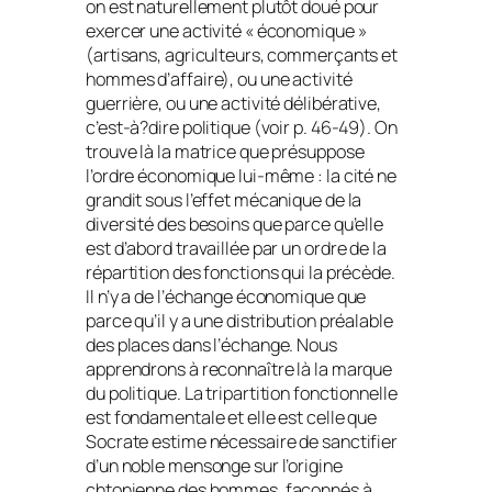
on est naturellement plutôt doué pour
exercer une activité « économique »
(artisans, agriculteurs, commerçants et
hommes d’affaire), ou une activité
guerrière, ou une activité délibérative,
c’est-à?dire politique (voir p. 46-49). On
trouve là la matrice que présuppose
l’ordre économique lui-même : la cité ne
grandit sous l’effet mécanique de la
diversité des besoins que parce qu’elle
est d’abord travaillée par un ordre de la
répartition des fonctions qui la précède.
Il n’y a de l’échange économique que
parce qu’il y a une distribution préalable
des places dans l’échange. Nous
apprendrons à reconnaître là la marque
du politique. La tripartition fonctionnelle
est fondamentale et elle est celle que
Socrate estime nécessaire de sanctifier
d’un noble mensonge sur l’origine
chtonienne des hommes, façonnés à