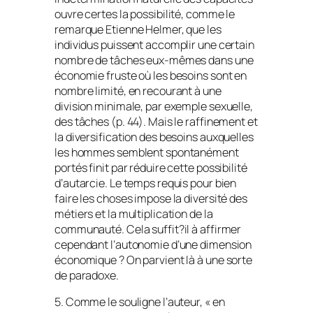
ouvre certes la possibilité, comme le
remarque Etienne Helmer, que les
individus puissent accomplir une certain
nombre de tâches eux-mêmes dans une
économie fruste où les besoins sont en
nombre limité, en recourant à une
division minimale, par exemple sexuelle,
des tâches (p. 44). Mais le raffinement et
la diversification des besoins auxquelles
les hommes semblent spontanément
portés finit par réduire cette possibilité
d’autarcie. Le temps requis pour bien
faire les choses impose la diversité des
métiers et la multiplication de la
communauté. Cela suffit?il à affirmer
cependant l’autonomie d’une dimension
économique ? On parvient là à une sorte
de paradoxe.
5. Comme le souligne l’auteur, « en