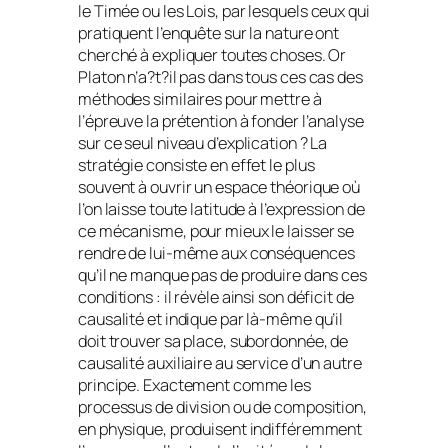
le
Timée
ou les
Lois
, par lesquels ceux qui
pratiquent l’enquête sur la nature ont
cherché à expliquer toutes choses. Or
Platon n’a?t?il pas dans tous ces cas des
méthodes similaires pour mettre à
l’épreuve la prétention à fonder l’analyse
sur ce seul niveau d’explication ? La
stratégie consiste en effet le plus
souvent à ouvrir un espace théorique où
l’on laisse toute latitude à l’expression de
ce mécanisme, pour mieux le laisser se
rendre de lui-même aux conséquences
qu’il ne manque pas de produire dans ces
conditions : il révèle ainsi son déficit de
causalité et indique par là-même qu’il
doit trouver sa place, subordonnée, de
causalité auxiliaire au service d’un autre
principe. Exactement comme les
processus de division ou de composition,
en physique, produisent indifféremment