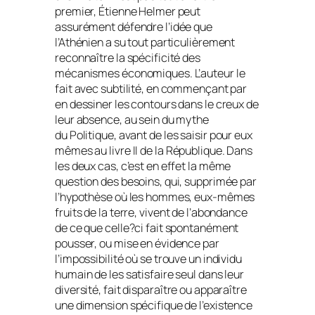
premier, Étienne Helmer peut
assurément défendre l’idée que
l’Athénien a su tout particulièrement
reconnaître la spécificité des
mécanismes économiques. L’auteur le
fait avec subtilité, en commençant par
en dessiner les contours dans le creux de
leur absence, au sein du mythe
du
Politique
, avant de les saisir pour eux
mêmes au livre II de la
République
. Dans
les deux cas, c’est en effet la même
question des besoins, qui, supprimée par
l’hypothèse où les hommes, eux-mêmes
fruits de la terre, vivent de l’abondance
de ce que celle?ci fait spontanément
pousser, ou mise en évidence par
l’impossibilité où se trouve un individu
humain de les satisfaire seul dans leur
diversité, fait disparaître ou apparaître
une dimension spécifique de l’existence