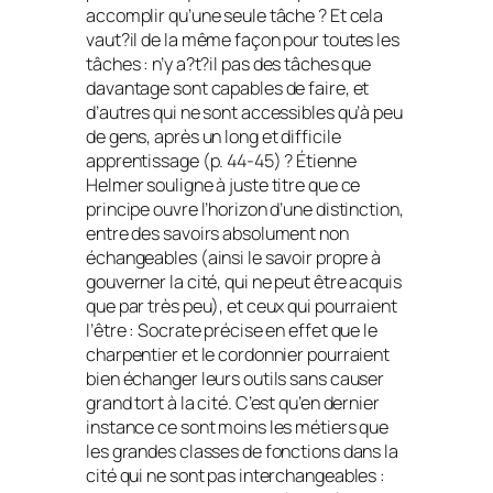
accomplir qu’une seule tâche ? Et cela
vaut?il de la même façon pour toutes les
tâches : n’y a?t?il pas des tâches que
davantage sont capables de faire, et
d’autres qui ne sont accessibles qu’à peu
de gens, après un long et difficile
apprentissage (p. 44-45) ? Étienne
Helmer souligne à juste titre que ce
principe ouvre l’horizon d’une distinction,
entre des savoirs absolument non
échangeables (ainsi le savoir propre à
gouverner la cité, qui ne peut être acquis
que par très peu), et ceux qui pourraient
l’être : Socrate précise en effet que le
charpentier et le cordonnier pourraient
bien échanger leurs outils sans causer
grand tort à la cité. C’est qu’en dernier
instance ce sont moins les métiers que
les grandes classes de fonctions dans la
cité qui ne sont pas interchangeables :