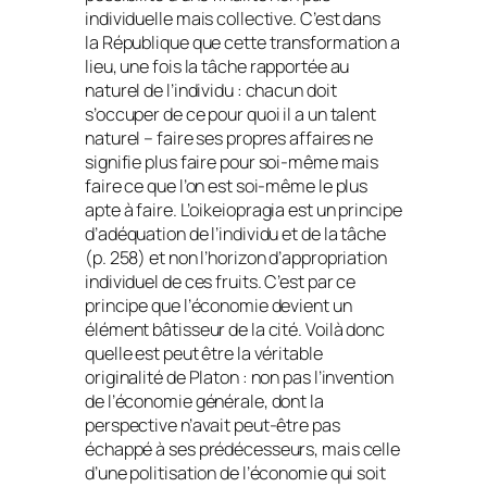
individuelle mais collective. C’est dans
la
République
que cette transformation a
lieu, une fois la tâche rapportée au
naturel de l’individu : chacun doit
s’occuper de ce pour quoi il a un talent
naturel – faire ses propres affaires ne
signifie plus faire pour soi-même mais
faire ce que l’on est soi-même le plus
apte à faire. L’
oikeiopragia
est un principe
d’adéquation de l’individu et de la tâche
(p. 258) et non l’horizon d’appropriation
individuel de ces fruits. C’est par ce
principe que l’économie devient un
élément bâtisseur de la cité. Voilà donc
quelle est peut être la véritable
originalité de Platon : non pas l’invention
de l’économie générale, dont la
perspective n’avait peut-être pas
échappé à ses prédécesseurs, mais celle
d’une politisation de l’économie qui soit