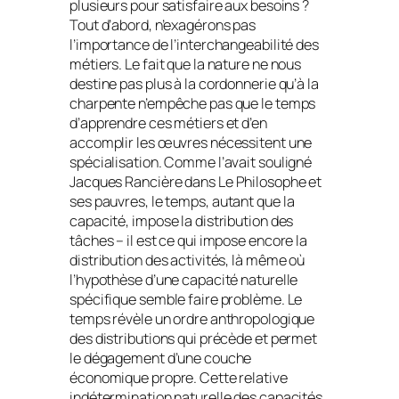
plusieurs pour satisfaire aux besoins ?
Tout d’abord, n’exagérons pas
l’importance de l’interchangeabilité des
métiers. Le fait que la nature ne nous
destine pas plus à la cordonnerie qu’à la
charpente n’empêche pas que le temps
d’apprendre ces métiers et d’en
accomplir les œuvres nécessitent une
spécialisation. Comme l’avait souligné
Jacques Rancière dans
Le Philosophe et
ses pauvres
, le temps, autant que la
capacité, impose la distribution des
tâches – il est ce qui impose encore la
distribution des activités, là même où
l’hypothèse d’une capacité naturelle
spécifique semble faire problème. Le
temps révèle un ordre anthropologique
des distributions qui précède et permet
le dégagement d’une couche
économique propre. Cette relative
indétermination naturelle des capacités