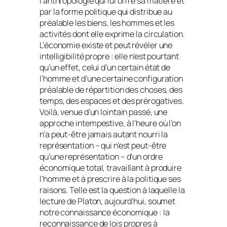
l’anthropologie qui lui offre sa matière et
par la forme politique qui distribue au
préalable les biens, les hommes et les
activités dont elle exprime la circulation.
L’économie existe et peut révéler une
intelligibilité propre : elle n’est pourtant
qu’un effet, celui d’un certain état de
l’homme et d’une certaine configuration
préalable de répartition des choses, des
temps, des espaces et des prérogatives.
Voilà, venue d’un lointain passé, une
approche intempestive, à l’heure où l’on
n’a peut-être jamais autant nourri la
représentation – qui n’est peut-être
qu’une représentation – d’un ordre
économique total, travaillant à produire
l’homme et à prescrire à la politique ses
raisons. Telle est la question à laquelle la
lecture de Platon, aujourd’hui, soumet
notre connaissance économique : la
reconnaissance de lois propres à