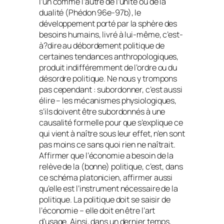
l’un comme l’autre de l’unité ou de la
dualité (
Phédon
96e-97b), le
développement porté par la sphère des
besoins humains, livré à lui-même, c’est-
à?dire au débordement politique de
certaines tendances anthropologiques,
produit indifféremment de l’ordre ou du
désordre politique. Ne nous y trompons
pas cependant : subordonner, c’est aussi
élire – les mécanismes physiologiques,
s’ils doivent être subordonnés à une
causalité formelle pour que s’explique ce
qui vient à naître sous leur effet, n’en sont
pas moins ce sans quoi rien ne naîtrait.
Affirmer que l’économie a besoin de la
relève de la (bonne) politique, c’est, dans
ce schéma platonicien, affirmer aussi
qu’elle est l’instrument nécessaire de la
politique. La politique doit se saisir de
l’économie – elle doit en être l’art
d’usage. Ainsi, dans un dernier temps,