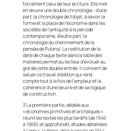
forcément celui de leur écriture. Elle met
en œuvre une double chronologie : d’une
part, la chronologie de l’objet, à savoir la
forme et la place de l’économie dans les
sociétés de l’antiquité à la période
contemporaine, d’autre part, la
chronologie du cheminement de la
pensée de Polanyi. La restitution de la
date de chaque texte dans la table des
matières permet au lecteur d’évoluer au
gré de cette double entrée. Il convient de
saluer ce travail d’édition qui rend
compte tout à la fois de l’ampleur et la
cohérence d’une œuvre et de sa logique
de construction.
3 La première partie, dédiée aux
« économies primitives et archaïques »
réunit les textes les plus tardifs (de 1946
à 1966) et approfondit, études détaillées
à l’appui, la thèse, déjà avancée en 1944