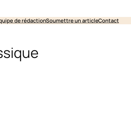
quipe de rédaction
Soumettre un article
Contact
assique