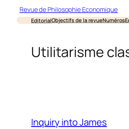
Aller
Revue de Philosophie Economique
au
Objectifs de la revue
Numéros
E
Editorial
contenu
Utilitarisme cl
Inquiry into James