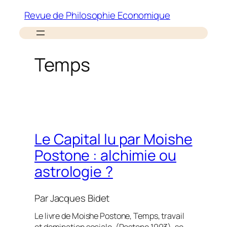
Aller
Revue de Philosophie Economique
au
contenu
Temps
Le Capital lu par Moishe
Postone : alchimie ou
astrologie ?
Par
Jacques Bidet
Le livre de Moishe Postone, Temps, travail
et domination sociale, (Postone 1993), se