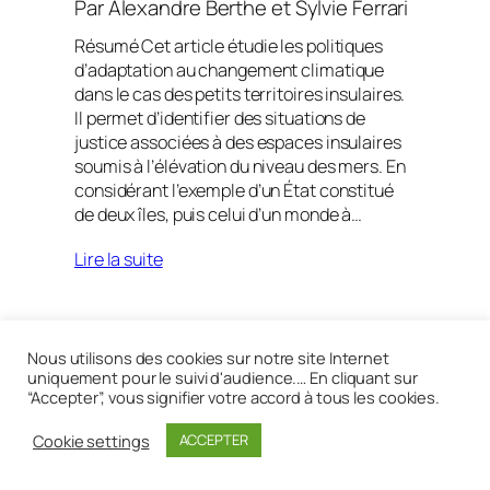
Par
Alexandre Berthe
et
Sylvie Ferrari
Résumé Cet article étudie les politiques
d’adaptation au changement climatique
dans le cas des petits territoires insulaires.
Il permet d’identifier des situations de
justice associées à des espaces insulaires
soumis à l’élévation du niveau des mers. En
considérant l’exemple d’un État constitué
de deux îles, puis celui d’un monde à…
Lire la suite
Nous utilisons des cookies sur notre site Internet
Réalisé avec
WordPress
uniquement pour le suivi d'audience.… En cliquant sur
“Accepter”, vous signifier votre accord à tous les cookies.
Cookie settings
ACCEPTER