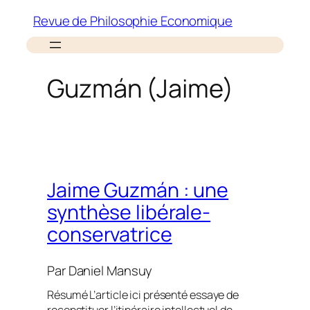
Aller
Revue de Philosophie Economique
au
contenu
Guzmán (Jaime)
Jaime Guzmán : une
synthèse libérale-
conservatrice
Par
Daniel Mansuy
Résumé L’article ici présenté essaye de
reconstituer l’itinéraire intellectuel de