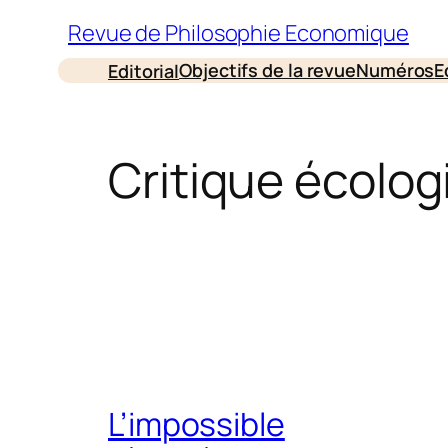
Aller
Revue de Philosophie Economique
au
Objectifs de la revue
Numéros
E
Editorial
contenu
Critique écolog
L’impossible