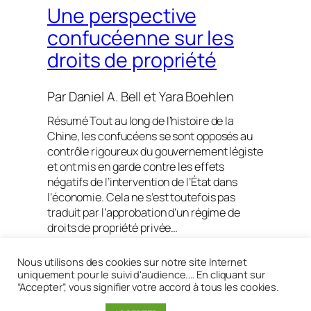
Une perspective
confucéenne sur les
droits de propriété
Par
Daniel A. Bell
et
Yara Boehlen
Résumé Tout au long de l’histoire de la
Chine, les confucéens se sont opposés au
contrôle rigoureux du gouvernement légiste
et ont mis en garde contre les effets
négatifs de l’intervention de l’État dans
l’économie. Cela ne s’est toutefois pas
traduit par l’approbation d’un régime de
droits de propriété privée…
Lire la suite
Nous utilisons des cookies sur notre site Internet
uniquement pour le suivi d'audience.… En cliquant sur
“Accepter”, vous signifier votre accord à tous les cookies.