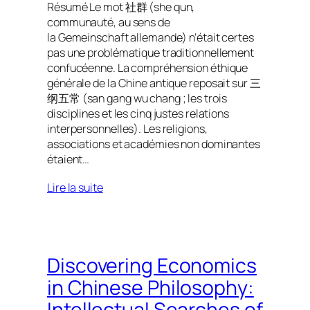
Résumé Le mot 社群 (she qun,
communauté, au sens de
la Gemeinschaft allemande) n’était certes
pas une problématique traditionnellement
confucéenne. La compréhension éthique
générale de la Chine antique reposait sur 三
纲五常 (san gang wu chang ; les trois
disciplines et les cinq justes relations
interpersonnelles). Les religions,
associations et académies non dominantes
étaient…
Lire la suite
Discovering Economics
in Chinese Philosophy:
Intellectual Searches of