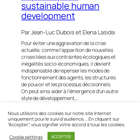
sustainable human
development
Par
Jean-Luc Dubois
et
Elena Lasida
Pour éviter une aggravation de la crise
actuelle, comme l’apparition de nouvelles
crises liées aux contraintes écologiques et
inégalités socio-économiques, il devient
indispensable de repenser les modes de
fonctionnement des agents, les structures
de pouvoir et les processus décisionnels.
On peut ainsi aider à l’émergence d’un autre
style de développement,…
Lire la suite
Nous utilisons des cookies sur notre site Internet
uniquement pour le suivi d'audience.… En cliquant sur
“Accepter”, vous signifier votre accord à tous les cookies.
Cookie settings
ACCEPTER