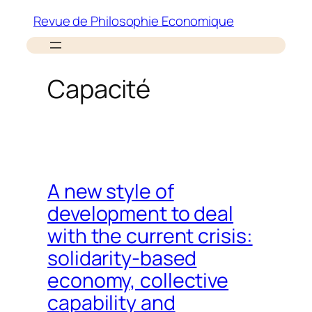
Aller
Revue de Philosophie Economique
au
contenu
Capacité
A new style of
development to deal
with the current crisis:
solidarity-based
economy, collective
capability and