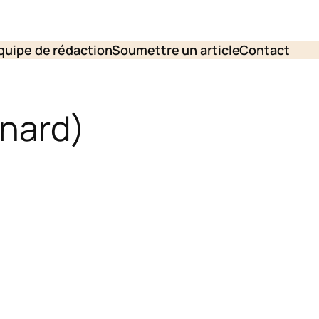
quipe de rédaction
Soumettre un article
Contact
rnard)