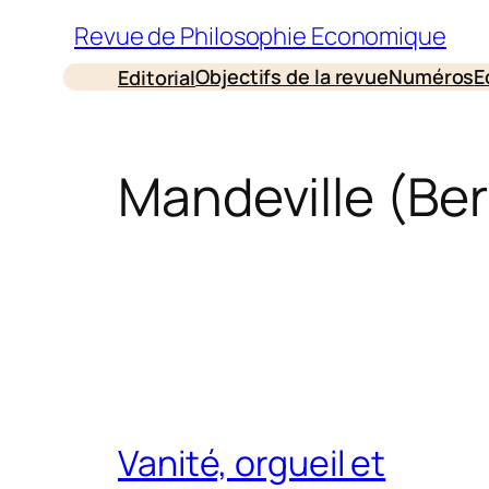
Aller
Revue de Philosophie Economique
au
Objectifs de la revue
Numéros
E
Editorial
contenu
Mandeville (Be
Vanité, orgueil et