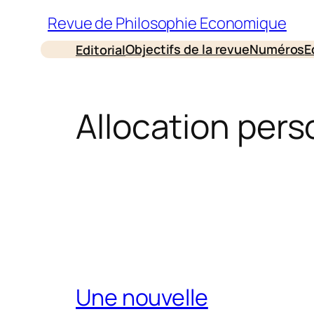
Aller
Revue de Philosophie Economique
au
Objectifs de la revue
Numéros
E
Editorial
contenu
Allocation pers
Une nouvelle