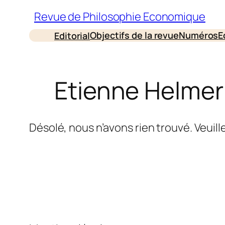
Aller
Revue de Philosophie Economique
au
Objectifs de la revue
Numéros
E
Editorial
contenu
Etienne Helmer
Désolé, nous n’avons rien trouvé. Veuil